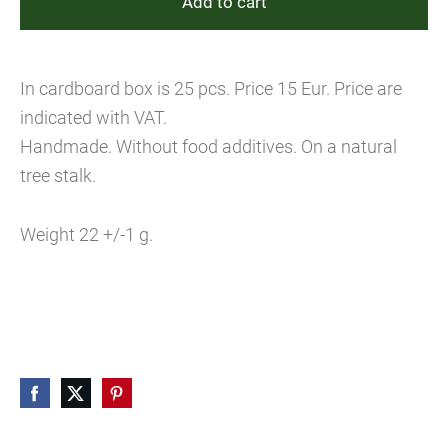
Add to cart
In cardboard box is 25 pcs.
Price 15 Eur.
Price are
indicated with VAT.
Handmade. Without food additives. On a natural
tree stalk.
Weight 22 +/-1 g.