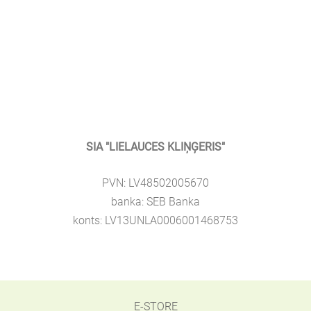
SIA "LIELAUCES KLIŅĢERIS"
PVN: LV48502005670
banka: SEB Banka
konts: LV13UNLA0006001468753
E-STORE