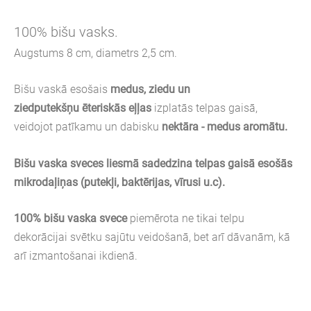
100% bišu vasks.
Augstums 8 cm, diametrs 2,5 cm.
Bišu vaskā esošais
medus, ziedu un
ziedputekšņu
ēteriskās eļļas
izplatās telpas gaisā,
veidojot patīkamu un dabisku
nektāra - medus
aromātu.
Bišu vaska sveces
liesmā sadedzina
telpas gaisā esošās
mikrodaļiņas (putekļi, baktērijas, vīrusi u.c).
100% bišu vaska svece
piemērota ne tikai telpu
dekorācijai svētku sajūtu veidošanā, bet arī dāvanām, kā
arī izmantošanai ikdienā.