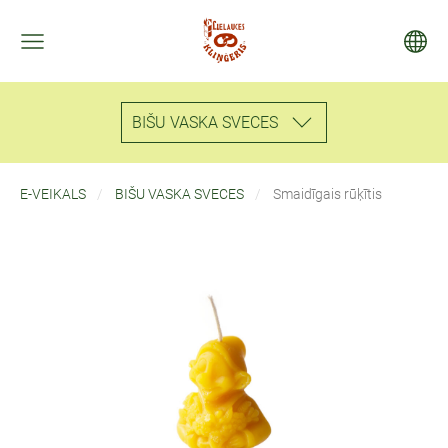
BIŠU VASKA SVECES
E-VEIKALS
BIŠU VASKA SVECES
Smaidīgais rūķītis