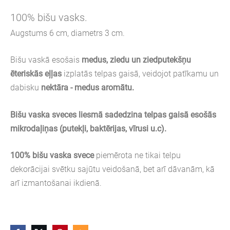
100% bišu vasks.
Augstums 6 cm, diametrs 3 cm.
Bišu vaskā esošais
medus, ziedu un ziedputekšņu
ēteriskās eļļas
izplatās telpas gaisā, veidojot patīkamu un
dabisku
nektāra - medus
aromātu.
Bišu vaska sveces
liesmā sadedzina telpas gaisā esošās
mikrodaļiņas (putekļi, baktērijas, vīrusi u.c).
100% bišu vaska svece
piemērota ne tikai telpu
dekorācijai svētku sajūtu veidošanā, bet arī dāvanām, kā
arī izmantošanai ikdienā.