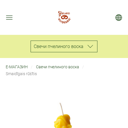
Свечи пчелиного воска
Е-МАГАЗИН
Свечи пчелиного воска
Smaidīgais rūķītis