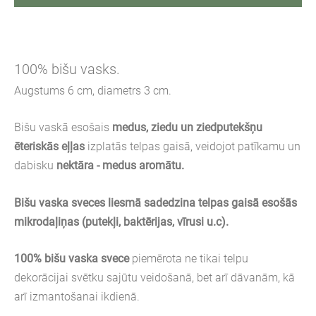
100% bišu vasks.
Augstums 6 cm, diametrs 3 cm.
Bišu vaskā esošais
medus, ziedu un ziedputekšņu
ēteriskās eļļas
izplatās telpas gaisā, veidojot patīkamu un
dabisku
nektāra - medus
aromātu.
Bišu vaska sveces
liesmā sadedzina telpas gaisā esošās
mikrodaļiņas (putekļi, baktērijas, vīrusi u.c).
100% bišu vaska svece
piemērota ne tikai telpu
dekorācijai svētku sajūtu veidošanā, bet arī dāvanām, kā
arī izmantošanai ikdienā.