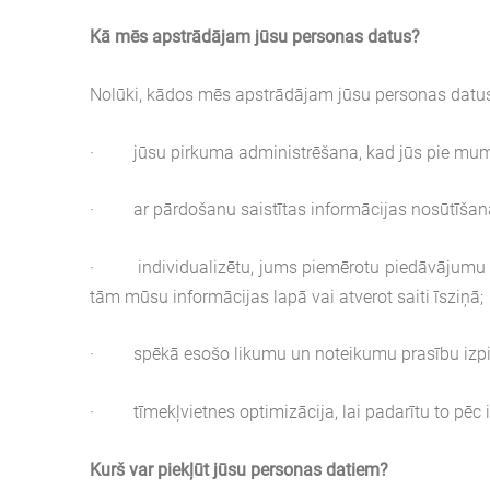
Kā mēs apstrādājam jūsu personas datus?
Nolūki, kādos mēs apstrādājam jūsu personas datus, 
· jūsu pirkuma administrēšana, kad jūs pie mums
· ar pārdošanu saistītas informācijas nosūtīšana 
· individualizētu, jums piemērotu piedāvājumu izv
tām mūsu informācijas lapā vai atverot saiti īsziņā;
· spēkā esošo likumu un noteikumu prasību izpi
· tīmekļvietnes optimizācija, lai padarītu to pēc i
Kurš var piekļūt jūsu personas datiem?