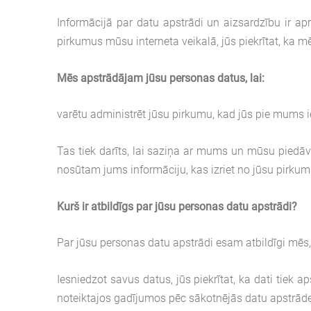
Informācijā par datu apstrādi un aizsardzību ir ap
pirkumus mūsu interneta veikalā, jūs piekrītat, ka m
Mēs apstrādājam jūsu personas datus, lai:
varētu administrēt jūsu pirkumu, kad jūs pie mums i
Tas tiek darīts, lai saziņa ar mums un mūsu piedāvā
nosūtam jums informāciju, kas izriet no jūsu pirkumu
Kurš ir atbildīgs par jūsu personas datu apstrādi?
Par jūsu personas datu apstrādi esam atbildīgi mēs,
Iesniedzot savus datus, jūs piekrītat, ka dati tiek 
noteiktajos gadījumos pēc sākotnējās datu apstrādes 