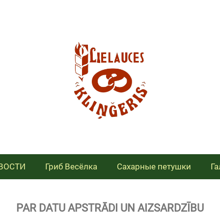
ВОСТИ
Гриб Весёлка
Сахарные петушки
Га
PAR DATU APSTRĀDI UN AIZSARDZĪBU