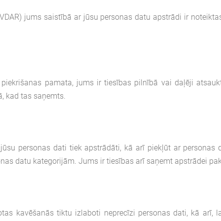
(VDAR) jums saistībā ar jūsu personas datu apstrādi ir noteikt
ekrišanas pamata, jums ir tiesības pilnībā vai daļēji atsauk
ā, kad tas saņemts.
ūsu personas dati tiek apstrādāti, kā arī piekļūt ar personas d
as datu kategorijām. Jums ir tiesības arī saņemt apstrādei pak
tas kavēšanās tiktu izlaboti neprecīzi personas dati, kā arī, la