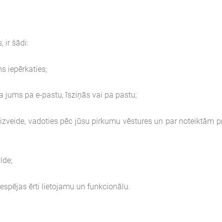
ir šādi:
 iepērkaties;
jums pa e-pastu, īsziņās vai pa pastu;
eide, vadoties pēc jūsu pirkumu vēstures un par noteiktām pre
lde;
espējas ērti lietojamu un funkcionālu.