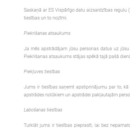
Saskaņā ar ES Vispārīgo datu aizsardzības regulu 
tiesības un to nozīmi.
Piekrišanas atsaukums
Ja mēs apstrādājam jūsu personas datus uz jūsu pi
Piekrišanas atsaukums stājas spēkā tajā pašā dien
Piekļuves tiesības
Jums ir tiesības saņemt apstiprinājumu par to, kā j
apstrādes nolūkiem un apstrādei pakļautajām person
Labošanas tiesības
Turklāt jums ir tiesības pieprasīt, lai bez nepamato