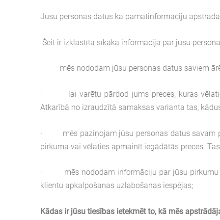
Jūsu personas datus kā pamatinformāciju apstrādā ti
Šeit ir izklāstīta sīkāka informācija par jūsu perso
· mēs nododam jūsu personas datus saviem ārējiem
· lai varētu pārdod jums preces, kuras vēlaties
Atkarībā no izraudzītā samaksas varianta tas, kādus 
· mēs paziņojam jūsu personas datus savam pārvad
pirkuma vai vēlaties apmainīt iegādātās preces. Tas t
· mēs nododam informāciju par jūsu pirkumu vēst
klientu apkalpošanas uzlabošanas iespējas;
Kādas ir jūsu tiesības ietekmēt to, kā mēs apstrād