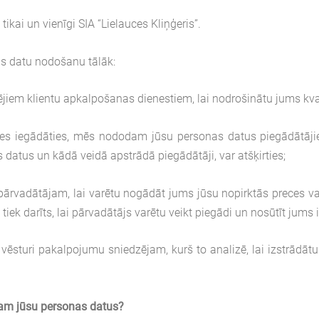
kai un vienīgi SIA “Lielauces Kliņģeris”.
nas datu nodošanu tālāk:
 klientu apkalpošanas dienestiem, lai nodrošinātu jums kvali
 iegādāties, mēs nododam jūsu personas datus piegādātājiem
datus un kādā veidā apstrādā piegādātāji, var atšķirties;
ātājam, lai varētu nogādāt jums jūsu nopirktās preces vai 
iek darīts, lai pārvadātājs varētu veikt piegādi un nosūtīt jums 
uri pakalpojumu sniedzējam, kurš to analizē, lai izstrādāt
ājam jūsu personas datus?