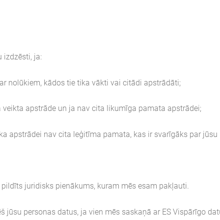
 izdzēsti, ja:
nolūkiem, kādos tie tika vākti vai citādi apstrādāti;
eikta apstrāde un ja nav cita likumīga pamata apstrādei;
ka apstrādei nav cita leģitīma pamata, kas ir svarīgāks par jūs
 pildīts juridisks pienākums, kuram mēs esam pakļauti.
ēš jūsu personas datus, ja vien mēs saskaņā ar ES Vispārīgo dat