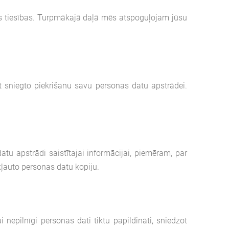
as tiesības. Turpmākajā daļā mēs atspoguļojam jūsu
t sniegto piekrišanu savu personas datu apstrādei.
atu apstrādi saistītajai informācijai, piemēram, par
ļauto personas datu kopiju.
i nepilnīgi personas dati tiktu papildināti, sniedzot