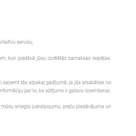
tatīvu servisu;
, kuri piedāvā jūsu izvēlētās samaksas iespējas.
saņemt tās atpakaļ gadījumā, ja jūs atsakāties no
informāciju par to, ka sūtījums ir gatavs izņemšanai;
u mūsu sniegto pakalpojumu, preču piedāvājuma un