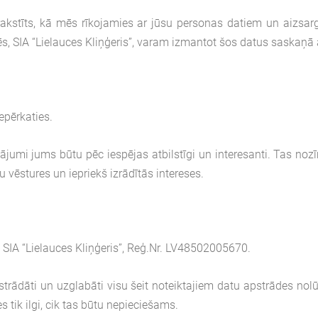
rakstīts, kā mēs rīkojamies ar jūsu personas datiem un aizsarg
ēs, SIA “Lielauces Kliņģeris”, varam izmantot šos datus saskaņā
epērkaties.
jumi jums būtu pēc iespējas atbilstīgi un interesanti. Tas noz
 vēstures un iepriekš izrādītās intereses.
 SIA “Lielauces Kliņģeris”, Reģ.Nr. LV48502005670.
apstrādāti un uzglabāti visu šeit noteiktajiem datu apstrādes n
tik ilgi, cik tas būtu nepieciešams.