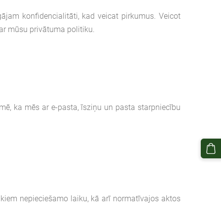
ājam konfidencialitāti, kad veicat pirkumus. Veicot
 ar mūsu privātuma politiku.
īmē, ka mēs ar e-pasta, īsziņu un pasta starpniecību
olūkiem nepieciešamo laiku, kā arī normatīvajos aktos