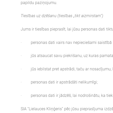
papildu paziņojumu.
Tiesības uz dzēšanu (tiesības „tikt aizmirstam”)
Jums ir tiesības pieprasīt, lai jūsu personas dati tiktu
· personas dati vairs nav nepieciešami saistībā ar 
· jūs atsaucat savu piekrišanu, uz kuras pamata v
· jūs iebilstat pret apstrādi, taču ar nosacījumu, 
· personas dati ir apstrādāti nelikumīgi;
· personas dati ir jādzēš, lai nodrošinātu, ka tiek
SIA “Lielauces Kliņģeris” pēc jūsu pieprasījuma izdz