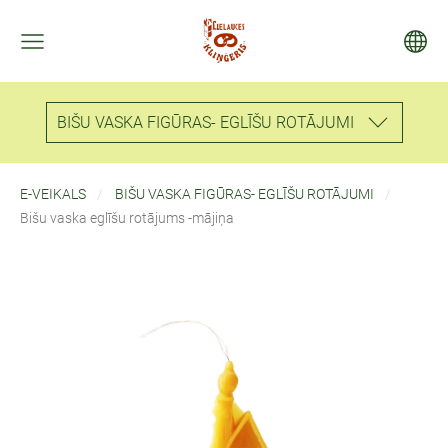
BIŠU VASKA FIGŪRAS- EGLĪŠU ROTĀJUMI
E-VEIKALS
BIŠU VASKA FIGŪRAS- EGLĪŠU ROTĀJUMI
Bišu vaska eglīšu rotājums -mājiņa