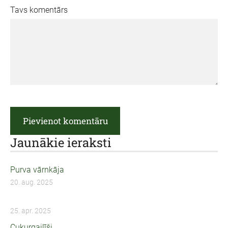
Tavs komentārs
Jaunākie ieraksti
Purva vārnkāja
20. aug. 2025
25. apr. 2025
Cukurgailīši