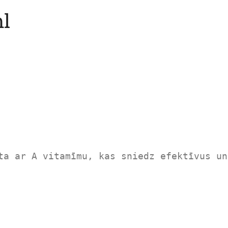
ml
ta ar A vitamīmu, kas sniedz efektīvus un