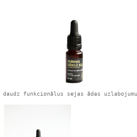
 daudz funkcionālus sejas ādas uzlabojum