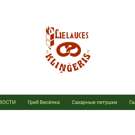
ВОСТИ
Гриб Весёлка
Сахарные петушки
Га