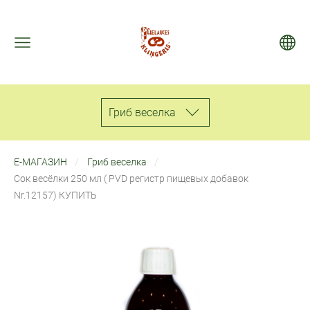
Гриб веселкa
Е-МАГАЗИН
Гриб веселкa
Сок весёлки 250 мл ( PVD pегистр пищевых добавок
Nr.12157) КУПИТЬ