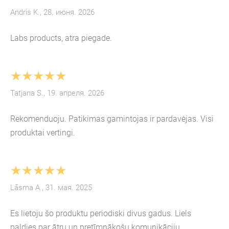
Andris K., 28. июня. 2026
Labs products, atra piegade.
★★★★★
Tatjana S., 19. апреля. 2026
Rekomenduoju. Patikimas gamintojas ir pardavėjas. Visi
produktai vertingi.
★★★★★
Lāsma A., 31. мая. 2025
Es lietoju šo produktu periodiski divus gadus. Liels
paldies par ātru un pretīmnākošu komunikāciju.