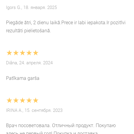
Igors G., 18. января. 2025
Piegāde ātri, 2 dienu laikā.Prece ir labi iepakota.Ir pozitīvi
rezultāti pielietošanā.
★★★★★
Diāna, 24. апреля. 2024
Patīkama garša
★★★★★
IRINA A., 15. сентября. 2023
Врач посоветовала. Отличный продукт. Покупаю
здесь не первый год! Покупка и доставка