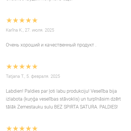
★★★★★
Karīna K., 27. июля. 2025
Очень хороший и качественный продукт .
★★★★★
Tatjana T., 5. февраля. 2025
Labdien! Paldies par ļoti labu produkciju! Veselība bija
izlabota (kuņģa veselības stāvoklis) un turpīnāsim dzērt
tālāk Zemestauku sulu BEZ SPIRTA SATURA. PALDIES!
★★★★★