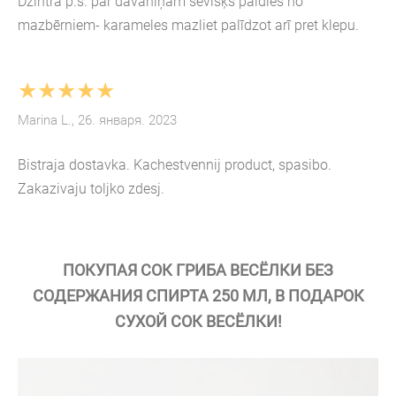
Dzintra p.s. par dāvaniņām sevišķs paldies no
mazbērniem- karameles mazliet palīdzot arī pret klepu.
★★★★★
Marina L., 26. января. 2023
Bistraja dostavka. Kachestvennij product, spasibo.
Zakazivaju toljko zdesj.
ПОКУПАЯ СОК ГРИБА ВЕСЁЛКИ БЕЗ
СОДЕРЖАНИЯ СПИРТА 250 МЛ, В ПОДАРОК
СУХОЙ СОК ВЕСЁЛКИ!